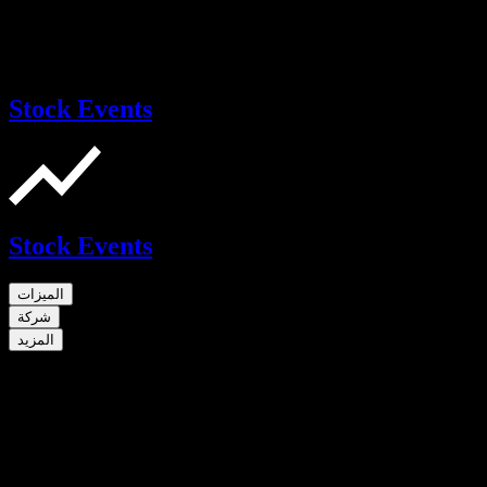
Stock Events
Stock Events
الميزات
شركة
المزيد