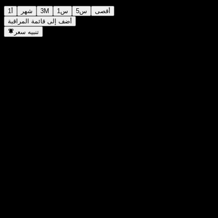
أقصى
5س
1س
3M
شهر
1أ
أضف إلى قائمة المراقبة
تنبيه سعر
إحصائيات
أعلى سعر اليوم
1,013.95
أدنى سعر اليوم
1,013.95
أعلى مستوى في 52 أسبوع
1,024.24
أدنى مستوى في 52 أسبوع
990.16
حجم التداول
-
متوسط الحجم
-
القيمة السوقية
0
مضاعف الربحية
-