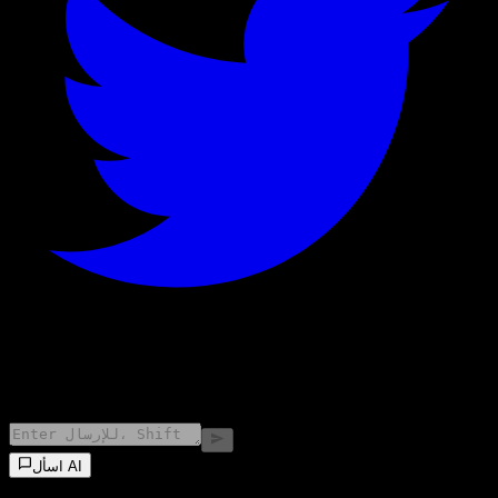
©
2026
Stock Events GmbH
اسأل AI