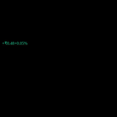
Monthly Transfer Dist cum
Cap Wdrl
₹1,013.95
0
الأسبوع الماضي
+0.05%
+₹0.48