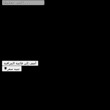
شارك أفكارك
FAQ
▼
ما هو سعر سهم ChinaAMC Dinglue Bd A اليوم؟
▼
ما هو رمز سهم ChinaAMC Dinglue Bd A؟
▼
هل يرتفع سعر سهم ChinaAMC Dinglue Bd A؟
▼
في أي قطاع تقع شركة ChinaAMC Dinglue Bd A؟
▼
متى أكملت ChinaAMC Dinglue Bd A تجزئة الأسهم؟
أضف إلى قائمة المراقبة
تنبيه سعر