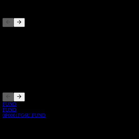
المنافسون
هذه القائمة تحليل مبني على أحداث السوق الأخيرة. ليست توصية
استثمارية.
حول
Show more...
الرئيس التنفيذي
الإدراجات
FUND
FUND
0P0001FG6U.FUND
0 Comments