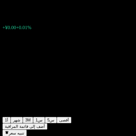
¥1.1451
0
الأسبوع الماضي
+0.01%
+¥0.00
أقصى
5س
1س
3M
شهر
1أ
أضف إلى قائمة المراقبة
تنبيه سعر