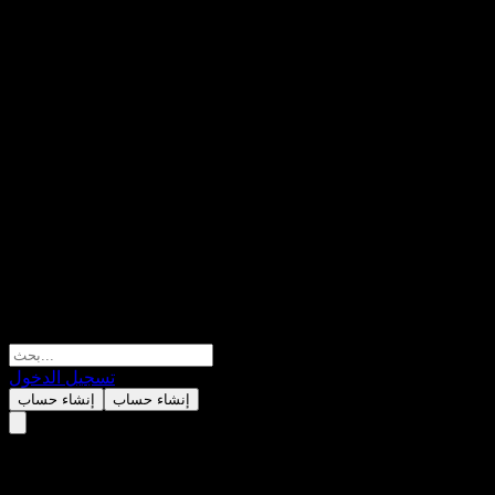
تسجيل الدخول
إنشاء حساب
إنشاء حساب
ChinaAMC Dinglue Bd A