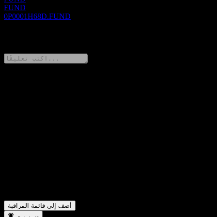
FUND
0P0001H68D.FUND
0 Comments
شارك أفكارك
FAQ
ما هو سعر سهم KGI 2025 Ladder Maturity Emerging Market
▼
Bond Fund TWD اليوم؟
ما هو رمز سهم KGI 2025 Ladder Maturity Emerging Market
▼
Bond Fund TWD؟
في أي قطاع تقع شركة KGI 2025 Ladder Maturity Emerging
▼
Market Bond Fund TWD؟
متى أكملت KGI 2025 Ladder Maturity Emerging Market Bond
▼
Fund TWD تجزئة الأسهم؟
أضف إلى قائمة المراقبة
تنبيه سعر