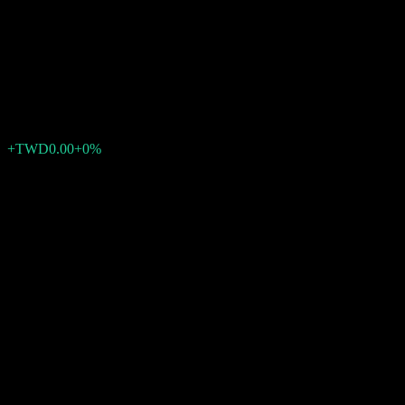
Emerging Market Bond Fund
TWD
TWD11.11
0
الأسبوع الماضي
+0%
+TWD0.00