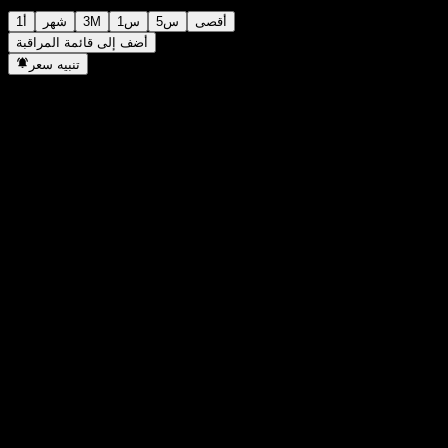
أقصى
5س
1س
3M
شهر
1أ
أضف إلى قائمة المراقبة
تنبيه سعر
إحصائيات
أعلى سعر اليوم
-
أدنى سعر اليوم
-
أعلى مستوى في 52 أسبوع
-
أدنى مستوى في 52 أسبوع
-
حجم التداول
-
متوسط الحجم
-
القيمة السوقية
0
مضاعف الربحية
-