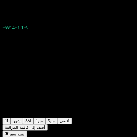
₩1,308
0
الأسبوع الماضي
+1.1%
+₩14
أقصى
5س
1س
3M
شهر
1أ
أضف إلى قائمة المراقبة
تنبيه سعر