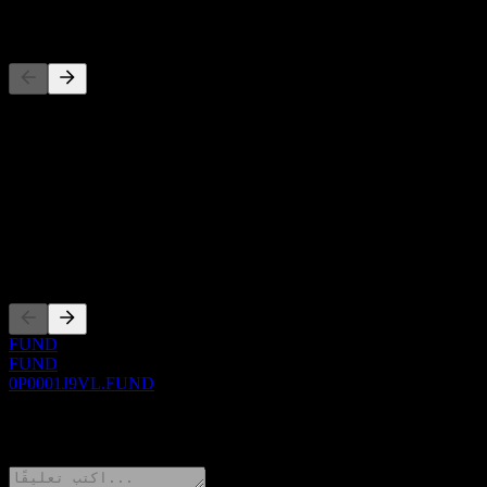
المنافسون
حول
Show more...
الرئيس التنفيذي
الإدراجات
FUND
FUND
0P0001J9VL.FUND
0 Comments