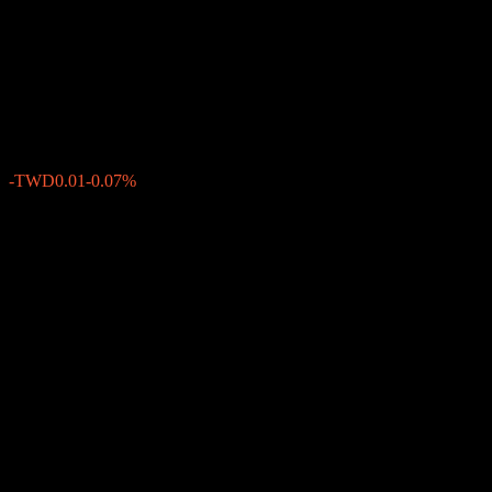
Duration High Yield Bond
Fund Acc TWD
TWD11.28
0
الأسبوع الماضي
-0.07%
-TWD0.01