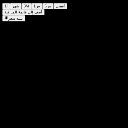
أقصى
5س
1س
3M
شهر
1أ
أضف إلى قائمة المراقبة
تنبيه سعر
إحصائيات
أعلى سعر اليوم
11.28
أدنى سعر اليوم
11.28
أعلى مستوى في 52 أسبوع
12.17
أدنى مستوى في 52 أسبوع
11.23
حجم التداول
0
متوسط الحجم
0
القيمة السوقية
0
مضاعف الربحية
-