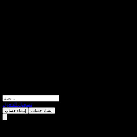
تسجيل الدخول
إنشاء حساب
إنشاء حساب
Invesco Selective Short