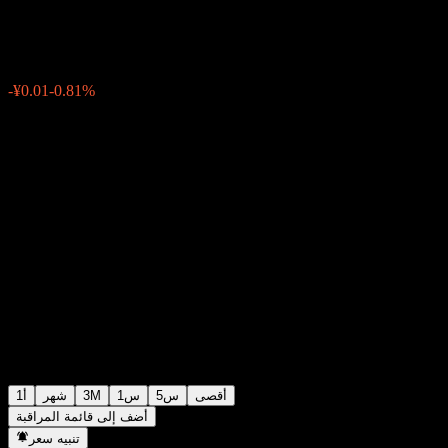
¥0.6106
0
الأسبوع الماضي
-0.81%
-¥0.01
أقصى
5س
1س
3M
شهر
1أ
أضف إلى قائمة المراقبة
تنبيه سعر