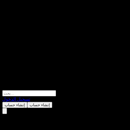
تسجيل الدخول
إنشاء حساب
إنشاء حساب
CIB Consume Sele Alloc C