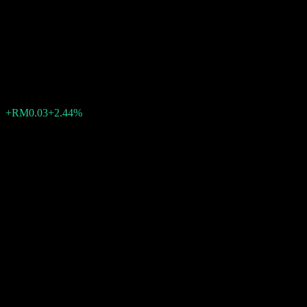
Disruptive Opportunities Fund
MYR
RM1.0686
0
الأسبوع الماضي
+2.44%
+RM0.03