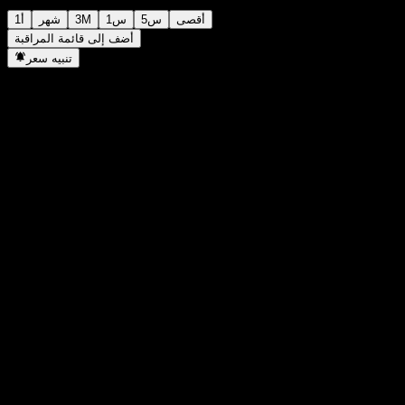
أقصى
5س
1س
3M
شهر
1أ
أضف إلى قائمة المراقبة
تنبيه سعر
إحصائيات
أعلى سعر اليوم
1.0686
أدنى سعر اليوم
1.0686
أعلى مستوى في 52 أسبوع
1.1025
أدنى مستوى في 52 أسبوع
0.8091
حجم التداول
-
متوسط الحجم
-
القيمة السوقية
0
مضاعف الربحية
-