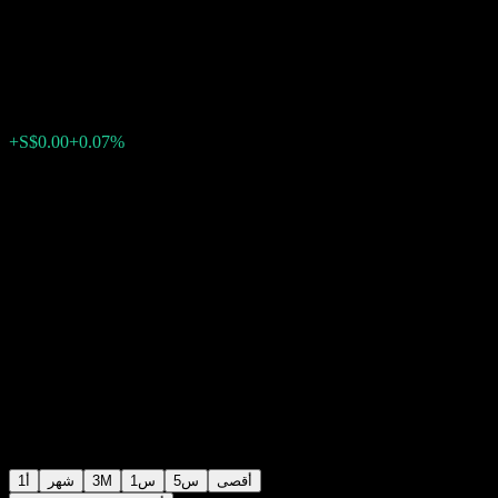
SGD
S$1.5921
0
الأسبوع الماضي
+0.07%
+S$0.00
أقصى
5س
1س
3M
شهر
1أ