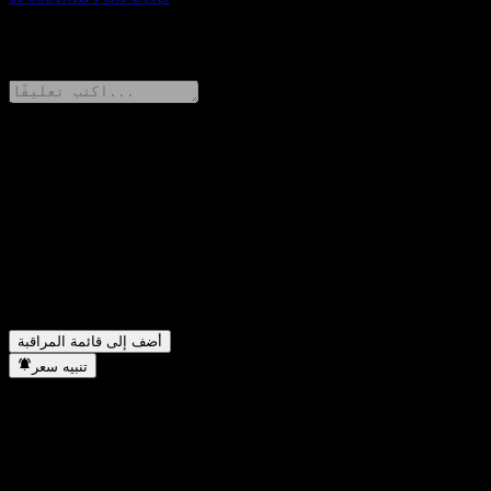
0 Comments
شارك أفكارك
FAQ
▼
ما هو سعر سهم TA Global Focus Mandate SGD اليوم؟
▼
ما هو رمز سهم TA Global Focus Mandate SGD؟
▼
في أي قطاع تقع شركة TA Global Focus Mandate SGD؟
▼
متى أكملت TA Global Focus Mandate SGD تجزئة الأسهم؟
أضف إلى قائمة المراقبة
تنبيه سعر