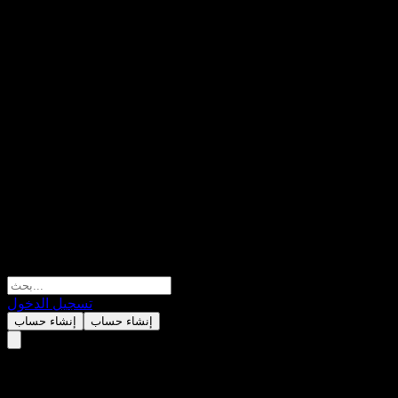
تسجيل الدخول
إنشاء حساب
إنشاء حساب
ICBCCS New Value Alloc C