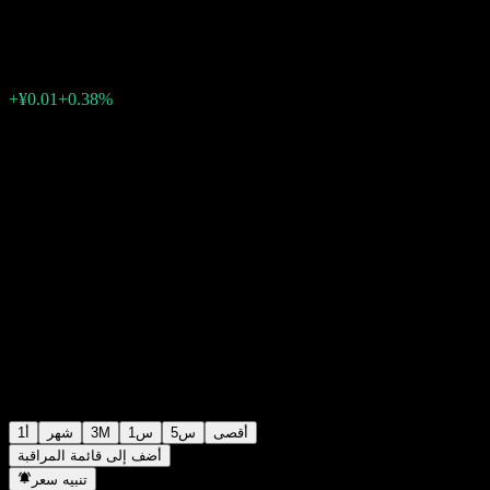
¥1.5920
0
الأسبوع الماضي
+0.38%
+¥0.01
أقصى
5س
1س
3M
شهر
1أ
أضف إلى قائمة المراقبة
تنبيه سعر