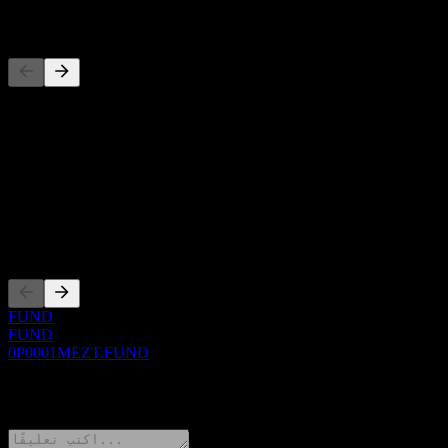
المنافسون
حول
Show more...
الرئيس التنفيذي
الإدراجات
FUND
FUND
0P0001MEZT.FUND
0 Comments