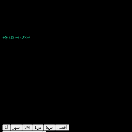
USD I2 Acc
$0.8860
0
الأسبوع الماضي
+0.23%
+$0.00
أقصى
5س
1س
3M
شهر
1أ