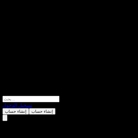
تسجيل الدخول
إنشاء حساب
إنشاء حساب
CCB Principal Xinyue 90D