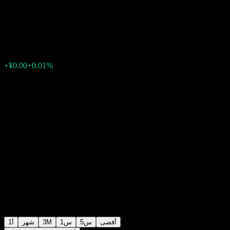
Roll H M-S Bd C
¥1.1468
0
الأسبوع الماضي
+0.01%
+¥0.00
أقصى
5س
1س
3M
شهر
1أ