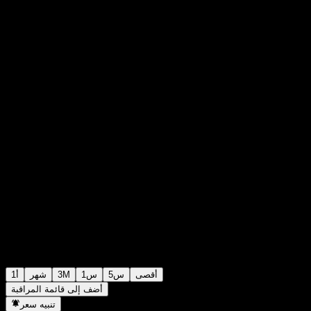
A$1.0710
0
الأسبوع الماضي
+0%
+A$0.00
أقصى
5س
1س
3M
شهر
1أ
أضف إلى قائمة المراقبة
تنبيه سعر