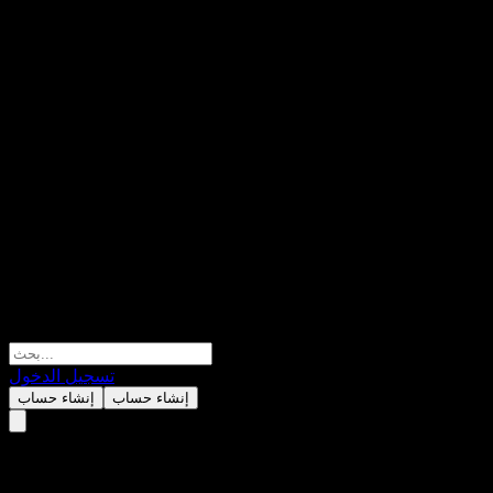
تسجيل الدخول
إنشاء حساب
إنشاء حساب
188 Universal Account 188 Eme