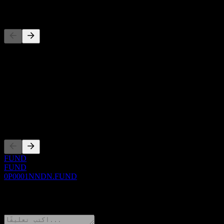
المنافسون
حول
Show more...
الرئيس التنفيذي
الإدراجات
FUND
FUND
0P0001NNDN.FUND
0 Comments