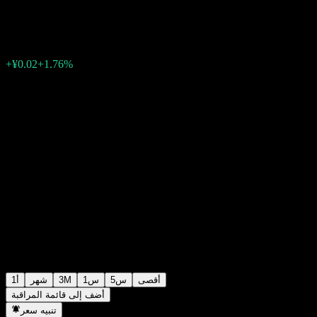
¥1.0585
0
الأسبوع الماضي
+1.76%
+¥0.02
أقصى
5س
1س
3M
شهر
1أ
أضف إلى قائمة المراقبة
تنبيه سعر