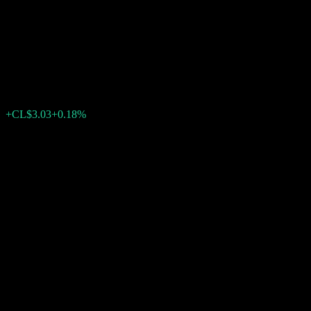
Gestión Activa Equilibrio
GLOBAL
CL$1,682.50
0
الأسبوع الماضي
+0.18%
+CL$3.03