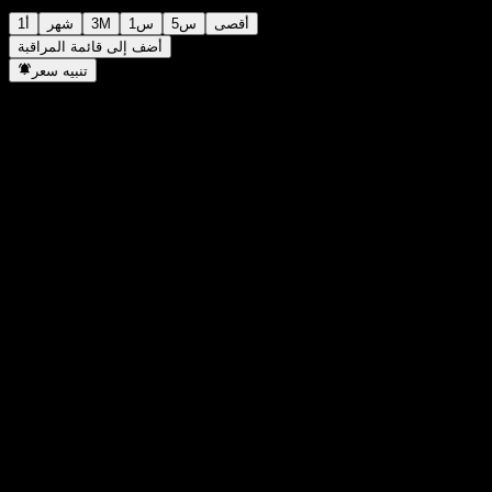
أقصى
5س
1س
3M
شهر
1أ
أضف إلى قائمة المراقبة
تنبيه سعر
إحصائيات
أعلى سعر اليوم
1,682.5
أدنى سعر اليوم
1,682.5
أعلى مستوى في 52 أسبوع
1,686.32
أدنى مستوى في 52 أسبوع
1,539.58
حجم التداول
-
متوسط الحجم
-
القيمة السوقية
0
مضاعف الربحية
-