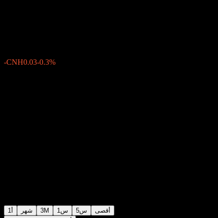
Multi-Asset Fund B (CNY)
CNH11.03
0
الأسبوع الماضي
-0.3%
-CNH0.03
أقصى
5س
1س
3M
شهر
1أ