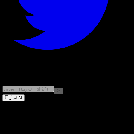
©
2026
Stock Events GmbH
اسأل AI