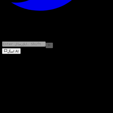
©
2026
Stock Events GmbH
اسأل AI