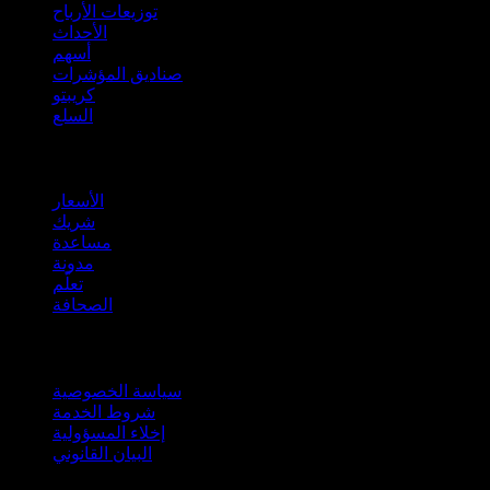
توزيعات الأرباح
الأحداث
أسهم
صناديق المؤشرات
كريبتو
السلع
company
الأسعار
شريك
مساعدة
مدونة
تعلّم
الصحافة
قانوني
سياسة الخصوصية
شروط الخدمة
إخلاء المسؤولية
البيان القانوني