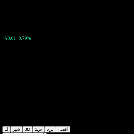
bond fund C
¥1.1109
0
الأسبوع الماضي
+0.79%
+¥0.01
أقصى
5س
1س
3M
شهر
1أ