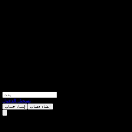
تسجيل الدخول
إنشاء حساب
إنشاء حساب
Green Juxiang enhancement