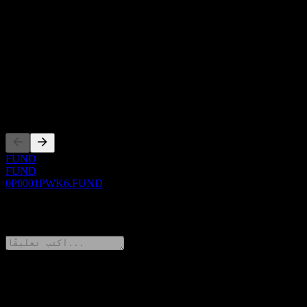
استثمارية.
حول
Show more...
الرئيس التنفيذي
الإدراجات
FUND
FUND
0P0001PWK6.FUND
0 Comments
شارك أفكارك