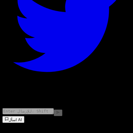
©
2026
Stock Events GmbH
اسأل AI