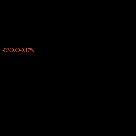
Diversified Income Fund A RM
(G)
RM0.9233
0
الأسبوع الماضي
-0.17%
-RM0.00