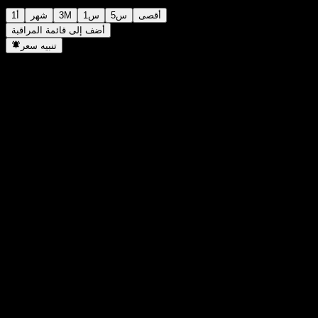
أقصى
5س
1س
3M
شهر
1أ
أضف إلى قائمة المراقبة
تنبيه سعر
إحصائيات
أعلى سعر اليوم
0.9233
أدنى سعر اليوم
0.9233
أعلى مستوى في 52 أسبوع
0.9491
أدنى مستوى في 52 أسبوع
0.8603
حجم التداول
-
متوسط الحجم
-
القيمة السوقية
0
مضاعف الربحية
-