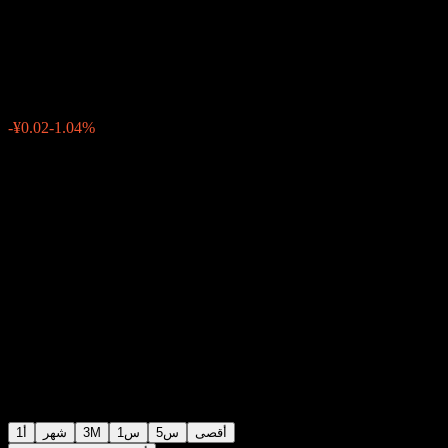
Hybrid A
¥1.4816
0
الأسبوع الماضي
-1.04%
-¥0.02
أقصى
5س
1س
3M
شهر
1أ