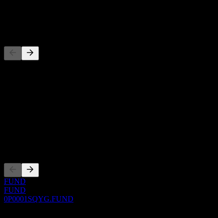
توزيع أرباح
-
المنافسون
هذه القائمة تحليل مبني على أحداث السوق الأخيرة. ليست توصية
استثمارية.
حول
Show more...
الرئيس التنفيذي
الإدراجات
FUND
FUND
0P0001SQYG.FUND