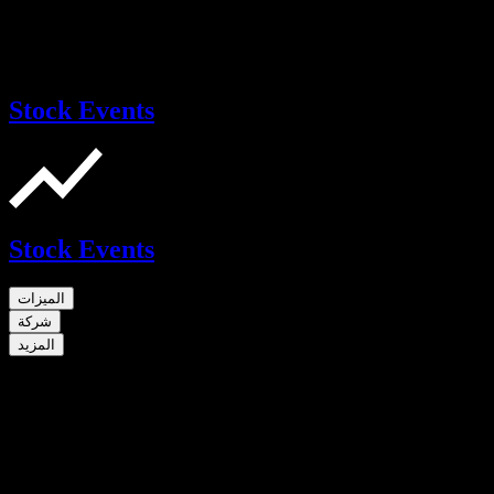
Stock Events
Stock Events
الميزات
شركة
المزيد