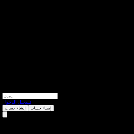
تسجيل الدخول
إنشاء حساب
إنشاء حساب
Maxwealth Antai Mid-Short-