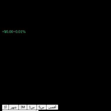
Term Bond D
¥1.0930
0
الأسبوع الماضي
+0.01%
+¥0.00
أقصى
5س
1س
3M
شهر
1أ