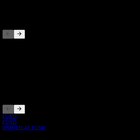
توزيع أرباح
-
المنافسون
هذه القائمة تحليل مبني على أحداث السوق الأخيرة. ليست توصية
استثمارية.
حول
Show more...
الرئيس التنفيذي
الإدراجات
FUND
FUND
0P0001TL4X.FUND