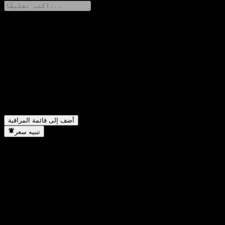
شارك أفكارك
FAQ
▼
ما هو سعر سهم SCB Sovereign Bond 6M15 اليوم؟
▼
ما هو رمز سهم SCB Sovereign Bond 6M15؟
▼
في أي قطاع تقع شركة SCB Sovereign Bond 6M15؟
▼
متى أكملت SCB Sovereign Bond 6M15 تجزئة الأسهم؟
أضف إلى قائمة المراقبة
تنبيه سعر