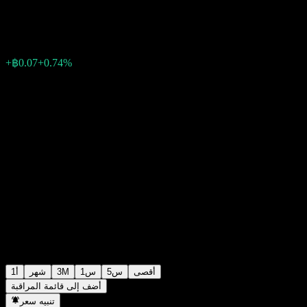
฿10.09
0
الأسبوع الماضي
+0.74%
+฿0.07
أقصى
5س
1س
3M
شهر
1أ
أضف إلى قائمة المراقبة
تنبيه سعر