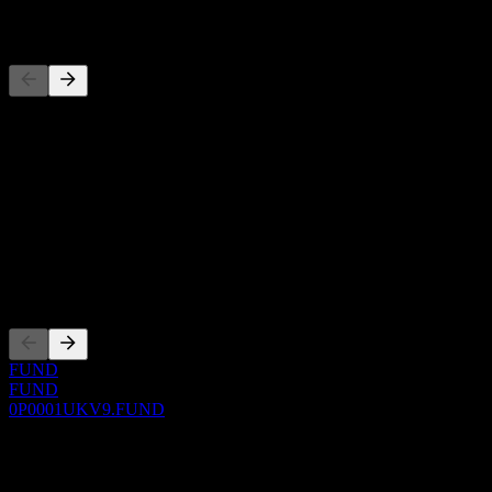
المنافسون
هذه القائمة تحليل مبني على أحداث السوق الأخيرة. ليست توصية
استثمارية.
حول
Show more...
الرئيس التنفيذي
الإدراجات
FUND
FUND
0P0001UKV9.FUND
0 Comments