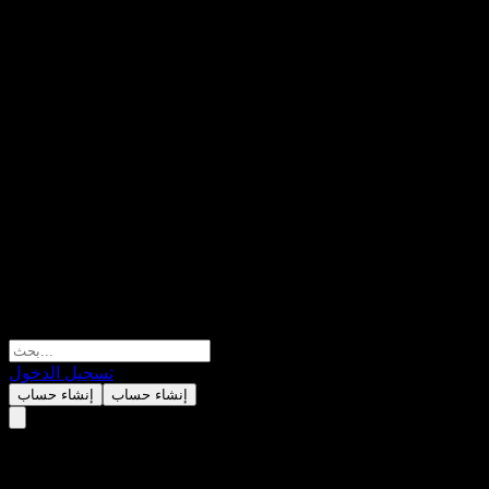
تسجيل الدخول
إنشاء حساب
إنشاء حساب
SCB Sovereign Bond 6M15