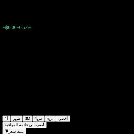
฿11.48
0
الأسبوع الماضي
+0.53%
+฿0.06
أقصى
5س
1س
3M
شهر
1أ
أضف إلى قائمة المراقبة
تنبيه سعر