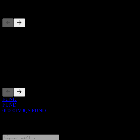
المنافسون
حول
Show more...
الرئيس التنفيذي
الإدراجات
FUND
FUND
0P0001V9QS.FUND
0 Comments