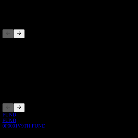
توزيع أرباح
-
المنافسون
هذه القائمة تحليل مبني على أحداث السوق الأخيرة. ليست توصية
استثمارية.
حول
Show more...
الرئيس التنفيذي
الإدراجات
FUND
FUND
0P0001V9TH.FUND