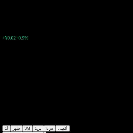
QDII C
¥2.60
0
الأسبوع الماضي
+0.9%
+¥0.02
أقصى
5س
1س
3M
شهر
1أ