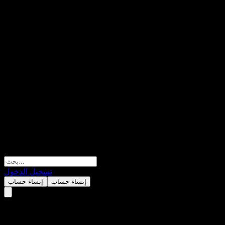
تسجيل الدخول
إنشاء حساب
إنشاء حساب
ChinaAMC Glb Tech XF Alloc