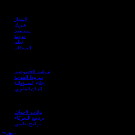
company
الأسعار
شريك
مساعدة
مدونة
تعلّم
الصحافة
قانوني
سياسة الخصوصية
شروط الخدمة
إخلاء المسؤولية
البيان القانوني
للأعمال
بيانات الأحداث
برنامج الشركاء
برنامج تعليمي
Twitter