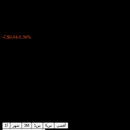
Unified Portfolio F
C$10.39
0
الأسبوع الماضي
-0.36%
-C$0.04
أقصى
5س
1س
3M
شهر
1أ