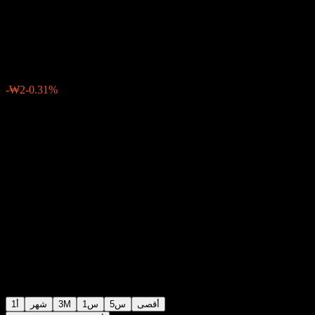
FOCUS Equity Ce
₩688
0
الأسبوع الماضي
-0.31%
-₩2
أقصى
5س
1س
3M
شهر
1أ