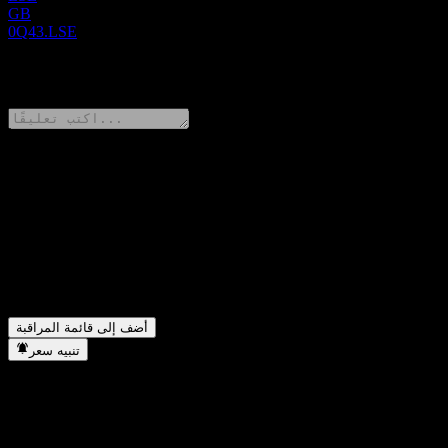
GB
0Q43.LSE
0 Comments
شارك أفكارك
FAQ
▼
ما هو رمز سهم Reino Capital.؟
▼
في أي قطاع تقع شركة Reino Capital.؟
▼
متى أكملت Reino Capital. تجزئة الأسهم؟
أضف إلى قائمة المراقبة
تنبيه سعر