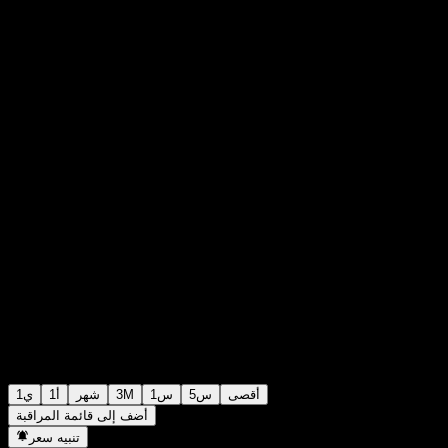
zł0.000000
0
+zł0.00
+0%
Monday 00:00
أقصى
5س
1س
3M
شهر
1أ
1ي
أضف إلى قائمة المراقبة
تنبيه سعر