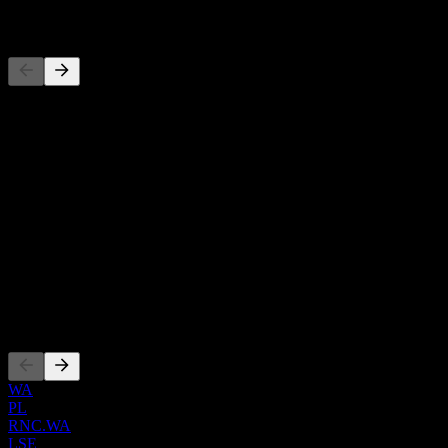
المنافسون
حول
تشارك شركة Reino Capital S.A. في أنشطة الاستثمار وإدارة الصناديق في سوق العقارات التجارية. كما تقدم خدمات استشارية استراتيجية ومعاملات. كانت الشركة تُعرف سابقًا باسم Graviton Capital S.A.
Show more...
الرئيس التنفيذي
ISIN
PLWDM0000029
الإدراجات
WA
PL
RNC.WA
LSE