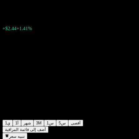
$175.05
1960
10:50 اليوم
+1.41%
+$2.44
أقصى
5س
1س
3M
شهر
1أ
1ي
أضف إلى قائمة المراقبة
تنبيه سعر