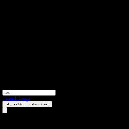
تسجيل الدخول
إنشاء حساب
إنشاء حساب
UBS (Irl) - MSCI USA SF