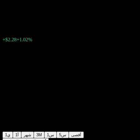
UCITS (USD) A-acc
$225.33
0
+$2.28
+1.02%
Thursday 13:11
أقصى
5س
1س
3M
شهر
1أ
1ي