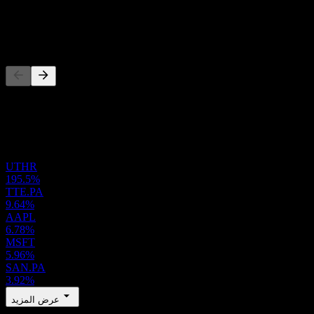
-
المنافسون
هذه القائمة تحليل مبني على أحداث السوق الأخيرة. ليست توصية
استثمارية.
المحفظة
UTHR
195.5%
TTE.PA
9.64%
AAPL
6.78%
MSFT
5.96%
SAN.PA
3.92%
عرض المزيد