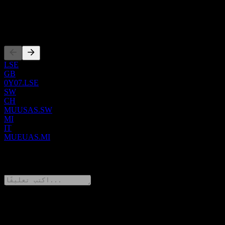
IE00B3SC9K16
الإدراجات
LSE
GB
0Y07.LSE
SW
CH
MUUSAS.SW
MI
IT
MUEUAS.MI
0 Comments
شارك أفكارك