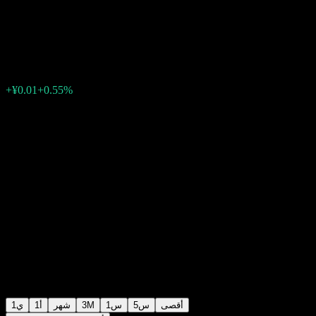
ferrous Metal Sub-Industry
¥1.6530
0
06:58 اليوم
+0.55%
+¥0.01
أقصى
5س
1س
3M
شهر
1أ
1ي