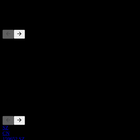
توزيع أرباح
-
المنافسون
هذه القائمة تحليل مبني على أحداث السوق الأخيرة. ليست توصية
استثمارية.
حول
Show more...
الرئيس التنفيذي
ISIN
CNE100005SQ2
الإدراجات
SZ
CN
159652.SZ