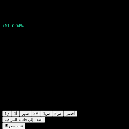
¥2,465
4
+¥1
+0.04%
Friday 06:30
أقصى
5س
1س
3M
شهر
1أ
1ي
أضف إلى قائمة المراقبة
تنبيه سعر