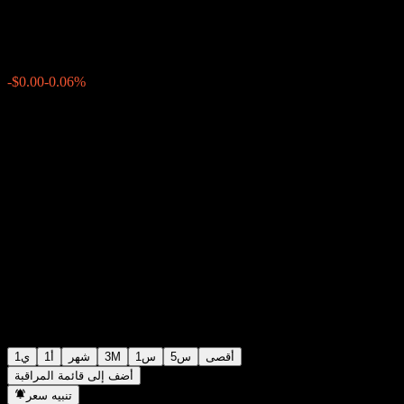
$0.000325
35
04:52 اليوم
-0.06%
-$0.00
أقصى
5س
1س
3M
شهر
1أ
1ي
أضف إلى قائمة المراقبة
تنبيه سعر