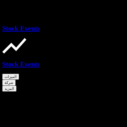
Stock Events
Stock Events
الميزات
شركة
المزيد