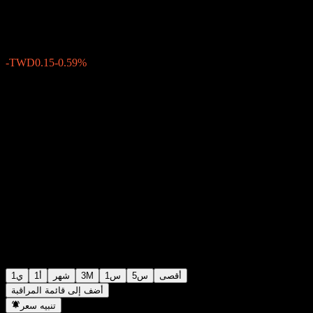
TWD25.40
1
-TWD0.15
-0.59%
Friday 05:30
أقصى
5س
1س
3M
شهر
1أ
1ي
أضف إلى قائمة المراقبة
تنبيه سعر