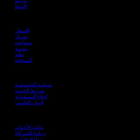
كريبتو
السلع
company
الأسعار
شريك
مساعدة
مدونة
تعلّم
الصحافة
قانوني
سياسة الخصوصية
شروط الخدمة
إخلاء المسؤولية
البيان القانوني
للأعمال
بيانات الأحداث
برنامج الشركاء
برنامج تعليمي