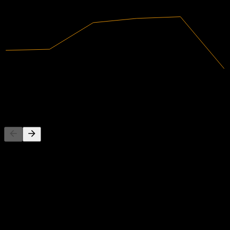
2024
2025
الإيرادات
327.5M
صافي الدخل
70.11M
المنافسون
هذه القائمة تحليل مبني على أحداث السوق الأخيرة. ليست توصية
استثمارية.
حول
تقوم Formosan Rubber Group Inc.، بالتعاون مع شركاتها التابعة،
بإنتاج وتسويق رقائق المطاط، ورقائق البلاستيك، ورقائق الرغوة
البلاستيكية، ورقائق راتنج PVC، والمواد ذات الصلة. تقدم الشركة
Show more...