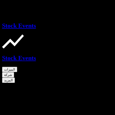
Stock Events
Stock Events
الميزات
شركة
المزيد