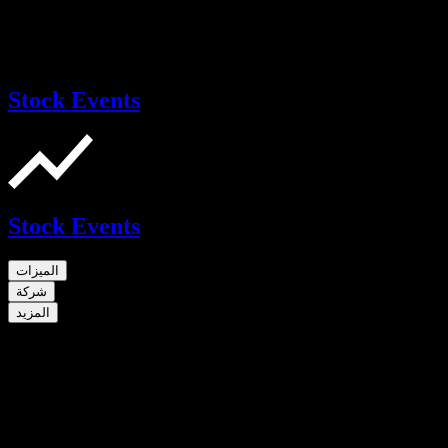
Stock Events
Stock Events
الميزات
شركة
المزيد