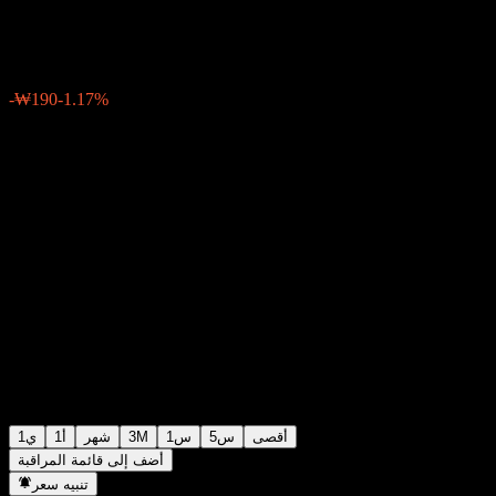
₩16,000
0
-₩190
-1.17%
Friday 06:30
أقصى
5س
1س
3M
شهر
1أ
1ي
أضف إلى قائمة المراقبة
تنبيه سعر