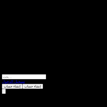
تسجيل الدخول
إنشاء حساب
إنشاء حساب
MNC SolutionLtd.