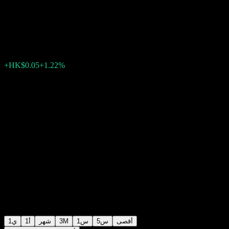
Services
HK$4.17
13
05:18 اليوم
+1.22%
+HK$0.05
أقصى
5س
1س
3M
شهر
1أ
1ي