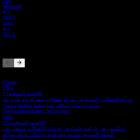
PFE
Microsoft
3
MSFT
Tesla
3
TSLA
المنافسون
هذه القائمة تحليل مبني على أحداث السوق الأخيرة. ليست توصية
استثمارية.
Chagee
CHA
2.1B
القيمة السوقية
شركة الاتصالات الصينية هي شركة اتصالات تابعة للدولة تقدم بنية
تحتية وخدمات مماثلة، مما يجعلها منافسًا مباشرًا.
Telefonaktiebolaget L M Ericsson
ERIC
37.5B
القيمة السوقية
إريكسون هي الرائدة عالميًا في خدمات الاتصالات وتنافس في
السوق الصينية، مقدمة بنية تحتية وخدمات شبكة مماثلة.