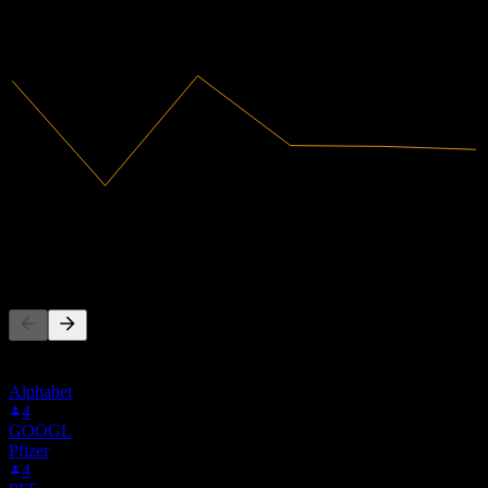
2022
2023
2024
2025
الإيرادات
165.7B
صافي الدخل
3.98B
يتابع الناس أيضًا
هذه القائمة مبنية على قوائم المراقبة لمستخدمي Stock Events
الذين يتابعون 552.HK. ليست توصية استثمارية.
Alphabet
4
GOOGL
Pfizer
4