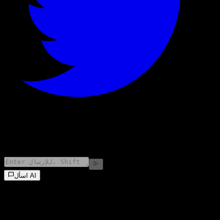
©
2026
Stock Events GmbH
اسأل AI