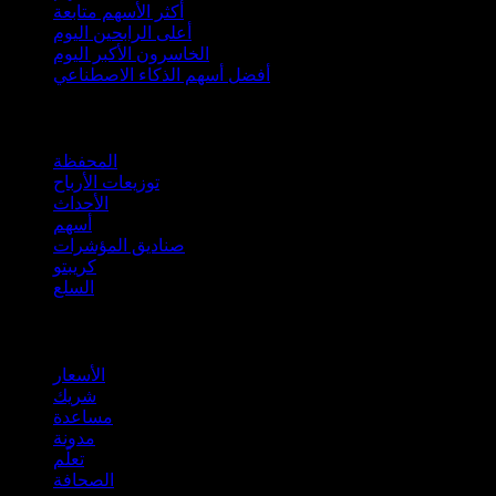
أكثر الأسهم متابعة
أعلى الرابحين اليوم
الخاسرون الأكبر اليوم
أفضل أسهم الذكاء الاصطناعي
الميزات
المحفظة
توزيعات الأرباح
الأحداث
أسهم
صناديق المؤشرات
كريبتو
السلع
company
الأسعار
شريك
مساعدة
مدونة
تعلّم
الصحافة