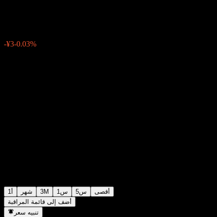
¥9,257
0
الأسبوع الماضي
-0.03%
-¥3
أقصى
5س
1س
3M
شهر
1أ
أضف إلى قائمة المراقبة
تنبيه سعر