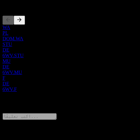
الإدراجات
Development SA شركة تابعة لـ Groupe Belleforêt S.à r.l.
WA
PL
DOM.WA
STU
DE
6WV.STU
MU
DE
6WV.MU
F
DE
6WV.F
0 Comments
شارك أفكارك