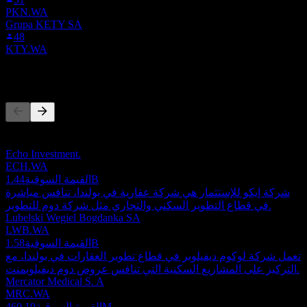
PKN.WA
Grupa KETY SA
48
KTY.WA
المنافسون
هذه القائمة تحليل مبني على أحداث السوق الأخيرة. ليست توصية
استثمارية.
Echo Investment.
ECH.WA
1.44B
القيمة السوقية
شركة إيكو للإستثمار هي شركة عقارية في بولندا، تنافس مباشرة
في قطاع التطوير السكني والتجاري مثل شركة دوم للتطوير.
Lubelski Wegiel Bogdanka SA
LWB.WA
1.58B
القيمة السوقية
تعمل شركة لوكوم ديفيلوبر في قطاع تطوير العقارات في بولندا، مع
التركيز على المشاريع السكنية التي تنافس عروض دوم ديفيلوبمنت.
Mercator Medical S. A
MRC.WA
460.19M
القيمة السوقية