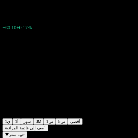
€59.00
155
+€0.10
+0.17%
Wednesday 09:20
أقصى
5س
1س
3M
شهر
1أ
1ي
أضف إلى قائمة المراقبة
تنبيه سعر