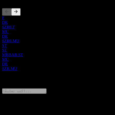
F
DE
6ZR0.F
MU
DE
6ZR0.MU
ST
SE
MBBAB.ST
MU
DE
6ZR.MU
0 Comments
شارك أفكارك