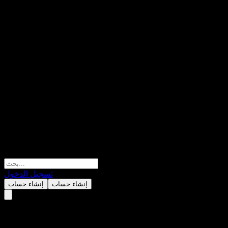
تسجيل الدخول
إنشاء حساب
إنشاء حساب
MoveByBike Europe AB