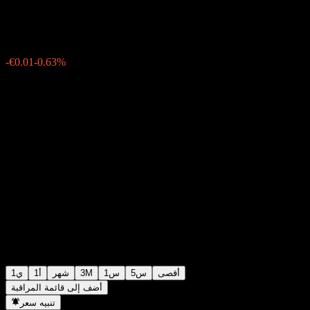
€0.9400
0
-€0.01
-0.63%
Thursday 06:02
أقصى
5س
1س
3M
شهر
1أ
1ي
أضف إلى قائمة المراقبة
تنبيه سعر