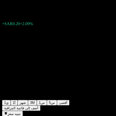
SAR9.78
8
08:29 اليوم
+2.09%
+SAR0.20
أقصى
5س
1س
3M
شهر
1أ
1ي
أضف إلى قائمة المراقبة
تنبيه سعر