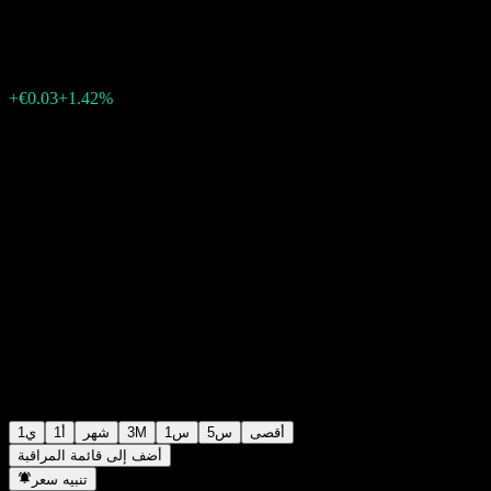
€2.15
4
+€0.03
+1.42%
Friday 06:01
أقصى
5س
1س
3M
شهر
1أ
1ي
أضف إلى قائمة المراقبة
تنبيه سعر