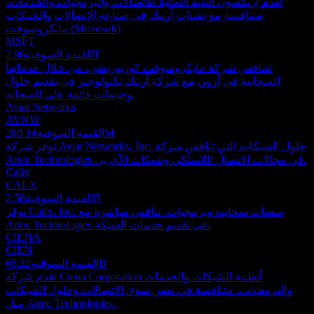
تقدم إريكسون البنية التحتية للاتصالات والبرمجيات والخدمات،
متنافسة مع تقنيات آرتيك في صناعة الاتصالات والشبكات.
مايكروسوفت (Microsoft)
MSFT
2.86T
القيمة السوقية
تتنافس شركة مايكروسوفت كوربوريشن، من خلال خدماتها
السحابية في أزور، مع شركة آرتيك تكنولوجيز في تقديم حلول
وخدمات قائمة على السحابة.
Aviat Networks
AVNW
280.14M
القيمة السوقية
توفر شركة Aviat Networks، Inc. حلول الشبكات التي تنافس شركة
Artec Technologies في مجالات الاتصال اللاسلكي وشبكات الآي بي.
Calix
CALX
2.58B
القيمة السوقية
توفر Calix، Inc. منصات سحابية وبرمجيات، تنافس مباشرة مع
Artec Technologies في تقديم خدمات الشبكة.
CIENA
CIEN
65.22B
القيمة السوقية
تقدم شركة Ciena Corporation أنظمة الشبكات والخدمات
والبرمجيات، متنافسة في نفس سوق الاتصالات وحلول الشبكات
مثل Artec Technologies.