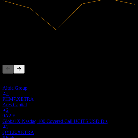
الإيرادات
3.17M
صافي الدخل
-5,000
يتابع الناس أيضًا
هذه القائمة مبنية على قوائم المراقبة لمستخدمي Stock Events
الذين يتابعون A6T.F. ليست توصية استثمارية.
Altria Group
2
PHM7.XETRA
Ares Capital
2
9A2.F
Global X Nasdaq 100 Covered Call UCITS USD Dis
2
QYLE.XETRA
Block