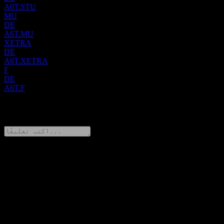
A6T.STU
MU
DE
A6T.MU
XETRA
DE
A6T.XETRA
F
DE
A6T.F
0 Comments
شارك أفكارك
FAQ
▼
ما هو سعر سهم Artec Technologies اليوم؟
▼
ما هو رمز سهم Artec Technologies؟