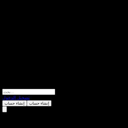
تسجيل الدخول
إنشاء حساب
إنشاء حساب
Barclays Bank Point to Point