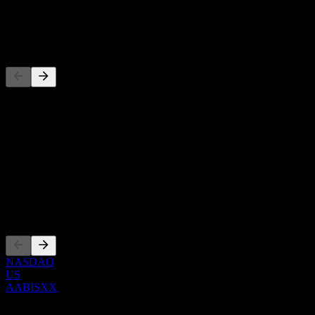
توزيع أرباح
-
المنافسون
هذه القائمة تحليل مبني على أحداث السوق الأخيرة. ليست توصية
استثمارية.
حول
Show more...
الرئيس التنفيذي
الإدراجات
NASDAQ
US
AABISXX