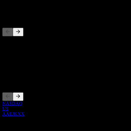
توزيع أرباح
-
المنافسون
حول
Show more...
الرئيس التنفيذي
الإدراجات
NASDAQ
US
AAEJKXX
0 Comments