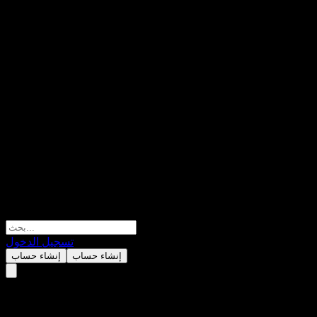
تسجيل الدخول
إنشاء حساب
إنشاء حساب
JPMorgan Chase Financial