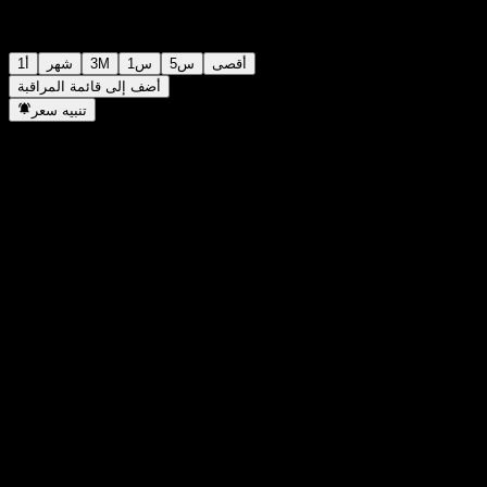
أقصى
5س
1س
3M
شهر
1أ
أضف إلى قائمة المراقبة
تنبيه سعر
إحصائيات
أعلى سعر اليوم
-
أدنى سعر اليوم
-
أعلى مستوى في 52 أسبوع
158.59
أدنى مستوى في 52 أسبوع
130.7
حجم التداول
-
متوسط الحجم
-
القيمة السوقية
0