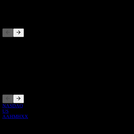
توزيع أرباح
-
المنافسون
حول
Show more...
الرئيس التنفيذي
الإدراجات
NASDAQ
US
AAHMHXX
0 Comments