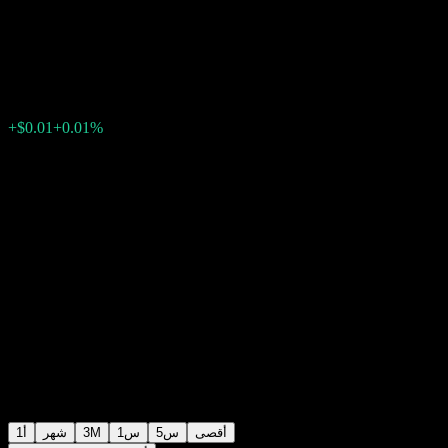
AAHMHXX
$125.67
0
الأسبوع الماضي
+0.01%
+$0.01
أقصى
5س
1س
3M
شهر
1أ