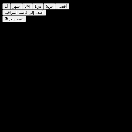
أقصى
5س
1س
3M
شهر
1أ
أضف إلى قائمة المراقبة
تنبيه سعر
إحصائيات
أعلى سعر اليوم
-
أدنى سعر اليوم
-
أعلى مستوى في 52 أسبوع
11.04
أدنى مستوى في 52 أسبوع
9.7
حجم التداول
-
متوسط الحجم
-
القيمة السوقية
0
مضاعف الربحية
-