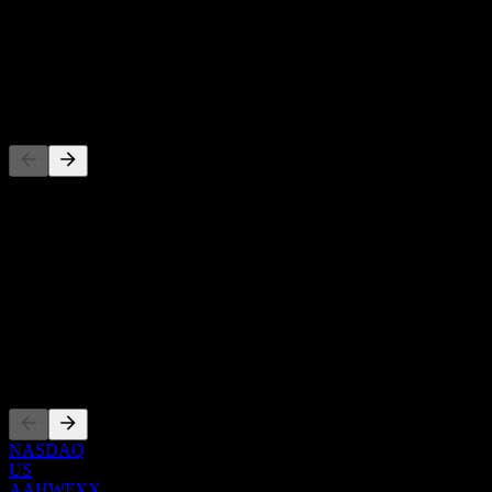
عائد توزيعات الأرباح
-
توزيع أرباح
-
المنافسون
هذه القائمة تحليل مبني على أحداث السوق الأخيرة. ليست توصية
استثمارية.
حول
Show more...
الرئيس التنفيذي
الإدراجات
NASDAQ
US
AAHWFXX