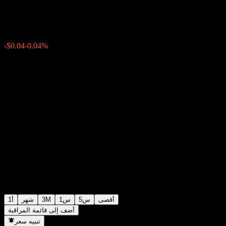
$90.46
0
الأسبوع الماضي
-0.04%
-$0.04
أقصى
5س
1س
3M
شهر
1أ
أضف إلى قائمة المراقبة
تنبيه سعر