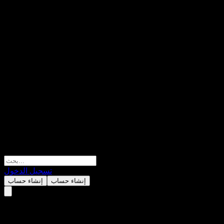
تسجيل الدخول
إنشاء حساب
إنشاء حساب
Citibank N.A. Autocallable St