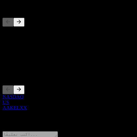
المنافسون
حول
Show more...
الرئيس التنفيذي
الإدراجات
NASDAQ
US
AAKELXX
0 Comments