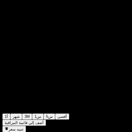
$106.94
0
الأسبوع الماضي
+0%
+$0.00
أقصى
5س
1س
3M
شهر
1أ
أضف إلى قائمة المراقبة
تنبيه سعر