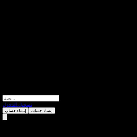
تسجيل الدخول
إنشاء حساب
إنشاء حساب
HSBC USA Capped Point to Poi