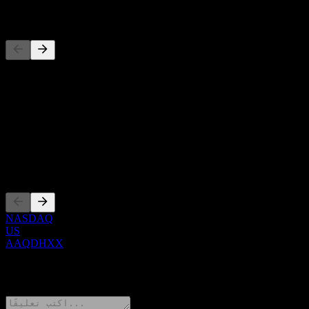
المنافسون
حول
Show more...
الرئيس التنفيذي
الإدراجات
NASDAQ
US
AAQDHXX
0 Comments